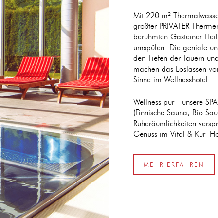
Mit 220 m² Thermalwasser
größter PRIVATER Therme
berühmten Gasteiner Heil
umspülen. Die geniale und
den Tiefen der Tauern und
machen das Loslassen vom 
Sinne im Wellnesshotel.
Wellness pur - unsere SP
(Finnische Sauna, Bio Sa
Ruheräumlichkeiten verspr
Genuss im Vital & Kur Hot
MEHR ERFAHREN