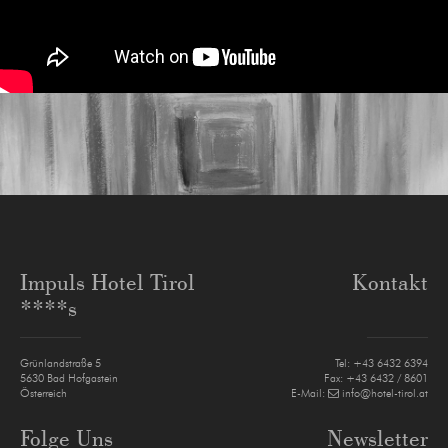
Impuls Hotel Tirol
Kontakt
****s
Grünlandstraße 5
Tel:
+43 6432 6394
5630
Bad Hofgastein
Fax: +43 6432 / 8601
Österreich
E-Mail:
info@hotel-tirol.at
Folge Uns
Newsletter