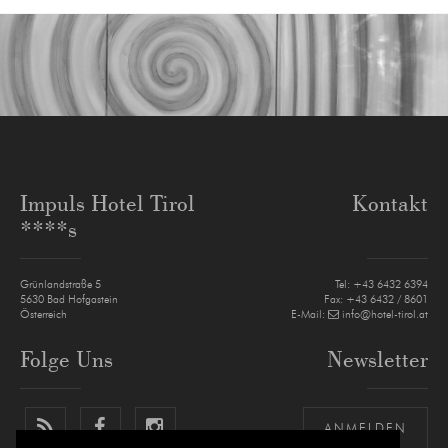
Impuls Hotel Tirol
Kontakt
****s
Grünlandstraße 5
Tel:
+43 6432 6394
5630
Bad Hofgastein
Fax: +43 6432 / 8601
Österreich
E-Mail:
info@hotel-tirol.at
Folge Uns
Newsletter
ANMELDEN