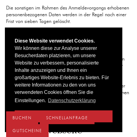
Die sonstigen im Rahmen des Anmeldevorgangs erhobenen
personenbezogenen Daten werden in der Regel nach einer
Frist von sieben Tagen gelöscht.
5. Widerspruchs- und
Diese Website verwendet Cookies.
Beseitigungsmöglichkeit
Wir können diese zur Analyse unserer
Das Abonnement des Newsletters kann durch den
Besucherdaten platzieren, um unsere
betroffenen Nutzer jederzeit gekündigt werden. Zu diesem
Website zu verbessern, personalisierte
Zweck findet sich in jedem Newsletter ein entsprechender
Inhalte anzuzeigen und Ihnen ein
Link.
großartiges Website-Erlebnis zu bieten. Für
weitere Informationen zu den von uns
Hierdurch wird ebenfalls ein Widerruf der Einwilligung der
verwendeten Cookies öffnen Sie die
Speicherung der während des Anmeldevorgangs erhobenen
personenbezogenen Daten ermöglicht.
Einstellungen.
Datenschutzerklärung
Online-Buchung/Anfrage
akzeptieren
BUCHEN
SCHNELLANFRAGE
über die Webseite
GUTSCHEINE