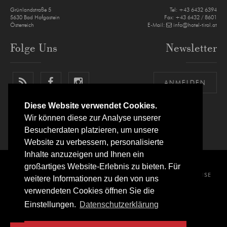
Grünlandstraße 5
Tel:
+43 6432 6394
5630
Bad Hofgastein
Fax: +43 6432 / 8601
Österreich
E-Mail:
info@hotel-tirol.at
Folge Uns
Newsletter
ANMELDEN
Diese Website verwendet Cookies.
Wir können diese zur Analyse unserer
Besucherdaten platzieren, um unsere
Website zu verbessern, personalisierte
Inhalte anzuzeigen und Ihnen ein
großartiges Website-Erlebnis zu bieten. Für
IMPRESSUM
DATENSCHUTZERKLÄRUNG
SITEMAP
ANREISE
weitere Informationen zu den von uns
verwendeten Cookies öffnen Sie die
SITE BY
websLINE
Einstellungen.
Datenschutzerklärung
© IMPULS HOTEL TIROL ****S
BAD HOFGASTEIN